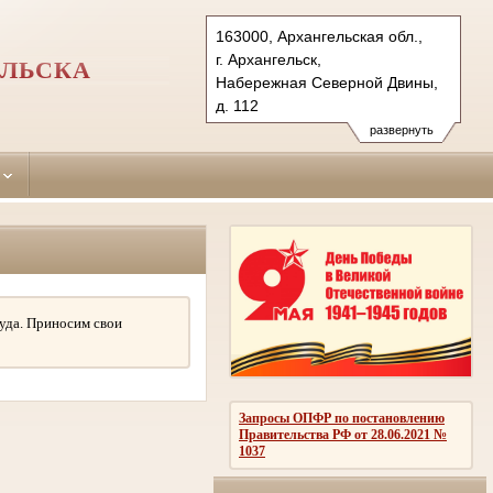
163000, Архангельская обл.,
г. Архангельск,
ЕЛЬСКА
Набережная Северной Двины,
д. 112
Тел.: (8182) 66-91-95
развернуть
oktsud.arh@sudrf.ru
уда. Приносим свои
Запросы ОПФР по постановлению
Правительства РФ от 28.06.2021 №
1037