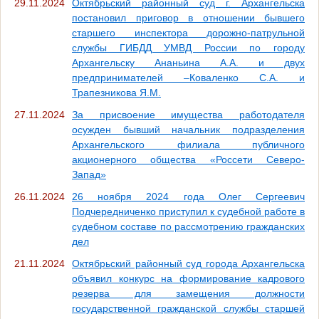
29.11.2024
Октябрьский районный суд г. Архангельска
постановил приговор в отношении бывшего
старшего инспектора дорожно-патрульной
службы ГИБДД УМВД России по городу
Архангельску Ананьина А.А. и двух
предпринимателей –Коваленко С.А. и
Трапезникова Я.М.
27.11.2024
За присвоение имущества работодателя
осужден бывший начальник подразделения
Архангельского филиала публичного
акционерного общества «Россети Северо-
Запад»
26.11.2024
26 ноября 2024 года Олег Сергеевич
Подчередниченко приступил к судебной работе в
судебном составе по рассмотрению гражданских
дел
21.11.2024
Октябрьский районный суд города Архангельска
объявил конкурс на формирование кадрового
резерва для замещения должности
государственной гражданской службы старшей